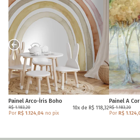
Painel Arco-Íris Boho
Painel A Cor
R$ 1.183,20
10x de R$ 118,32
R$ 1.183,20
Por
R$ 1.124,04
no pix
Por
R$ 1.124