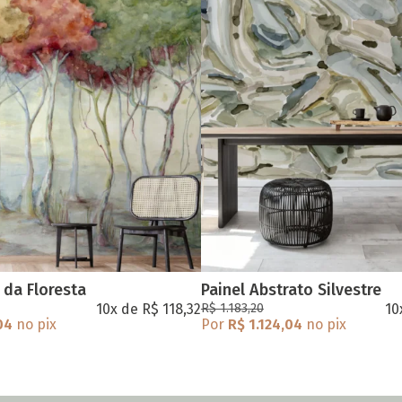
 da Floresta
Painel Abstrato Silvestre
10x de R$ 118,32
R$ 1.183,20
10
,04
no pix
Por
R$ 1.124,04
no pix