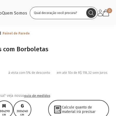
0
o
Quem Somos
Painel de Parede
is com Borboletas
à vista com 5% de desconto
em até 10x de R$ 118,32 sem juros
sa? veja nosso
guia de medidas
M
G
Calcule quanto de
00x290
300x340
material irá precisar
cm
cm