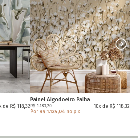
Painel Algodoeiro Palha
Pai
x de R$ 118,32
R$ 1.183,20
10x de R$ 118,32
R$ 1
Por
R$ 1.124,04
no pix
Por