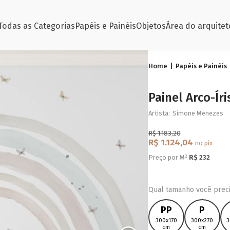
Todas as Categorias
Papéis e Painéis
Objetos
Área do arquitet
Home
Papéis e Painéis
Painel Arco-Ír
Artista:
Simone Menezes
R$ 1.183,20
R$ 1.124,04
no pix
Preço por M²
R$
232
Qual tamanho você preci
PP
P
300x170
300x270
3
cm
cm