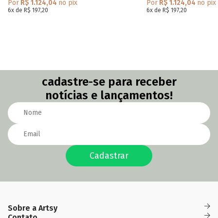
Por
R$ 1.124,04
no pix
Por
R$ 1.124,04
no pix
6x de R$ 197,20
6x de R$ 197,20
cadastre-se para receber
notícias e lançamentos!
Cadastrar
Sobre a Artsy
Das
(82)
(82)
Quem Somos
Contato
Fidelidade
09h