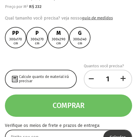
Preço por M²
R$
232
Qual tamanho você precisa? veja nosso
guia de medidas
PP
P
M
G
300x170
300x270
300x290
300x340
cm
cm
cm
cm
Quantos você precisa?
Calcule quanto de material irá
precisar
COMPRAR
Verifique os meios de frete e prazos de entrega: