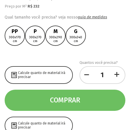
Preço por M²
R$
232
Qual tamanho você precisa? veja nosso
guia de medidas
PP
P
M
G
300x170
300x270
300x290
300x340
cm
cm
cm
cm
Quantos você precisa?
Calcule quanto de material irá
precisar
COMPRAR
Calcule quanto de material irá
precisar