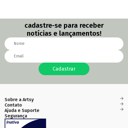
cadastre-se para receber
notícias e lançamentos!
Cadastrar
Sobre a Artsy
Das
(82)
(82)
Quem Somos
Contato
Fidelidade
09h
99691-
99657-
contato@artsyobjeto.com.br
às
Ajuda e Suporte
0227
6611
18h
Como
Segurança
Política de
Garantia
Política de
Política de
Comprar
troca
Entrega
Privacidade