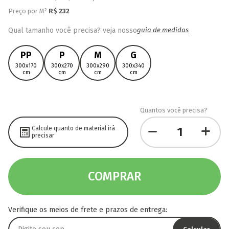
Preço por M²
R$
232
Qual tamanho você precisa? veja nosso
guia de medidas
PP
P
M
G
300x170
300x270
300x290
300x340
cm
cm
cm
cm
Quantos você precisa?
Calcule quanto de material irá
precisar
COMPRAR
Verifique os meios de frete e prazos de entrega: