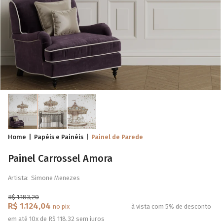
Home
Papéis e Painéis
Painel de Parede
Painel Carrossel Amora
Artista:
Simone Menezes
R$ 1.183,20
R$ 1.124,04
no pix
à vista com 5% de desconto
em até 10x de R$ 118,32 sem juros