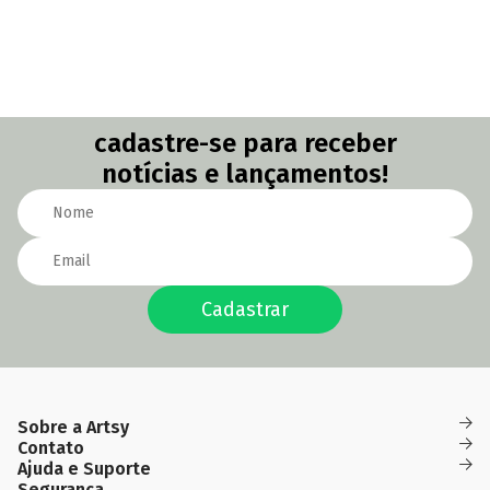
cadastre-se para receber
notícias e lançamentos!
Cadastrar
Sobre a Artsy
Das
(82)
(82)
Quem Somos
Contato
Fidelidade
09h
99691-
99657-
contato@artsyobjeto.com.br
às
Ajuda e Suporte
0227
6611
18h
Como
Segurança
Política de
Garantia
Política de
Política de