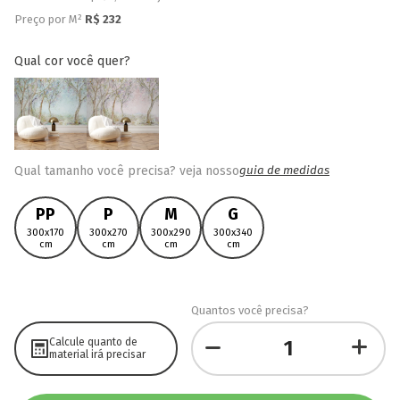
Preço por M²
R$
232
qual cor você quer?
Qual tamanho você precisa? veja nosso
guia de medidas
PP
P
M
G
300x170
300x270
300x290
300x340
cm
cm
cm
cm
Quantos você precisa?
Calcule quanto de
material irá precisar