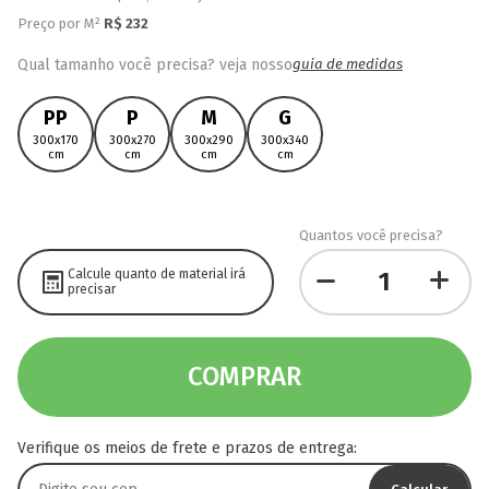
Preço por M²
R$
232
Qual tamanho você precisa? veja nosso
guia de medidas
PP
P
M
G
300x170
300x270
300x290
300x340
cm
cm
cm
cm
Quantos você precisa?
Calcule quanto de material irá
precisar
COMPRAR
Verifique os meios de frete e prazos de entrega: