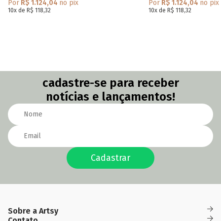
Por
R$ 1.124,04
no pix
Por
R$ 1.124,04
no pix
10x de R$ 118,32
10x de R$ 118,32
cadastre-se para receber
notícias e lançamentos!
Cadastrar
Sobre a Artsy
Das
(82)
(82)
Quem Somos
Contato
Fidelidade
09h