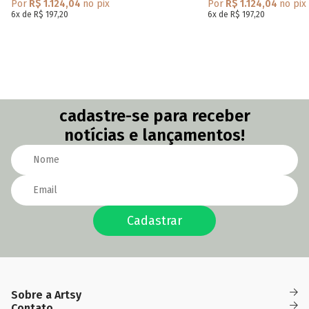
Por
R$ 1.124,04
no pix
Por
R$ 1.124,04
no pix
6x de R$ 197,20
6x de R$ 197,20
cadastre-se para receber
notícias e lançamentos!
Cadastrar
Sobre a Artsy
Das
(82)
(82)
Quem Somos
Contato
Fidelidade
09h