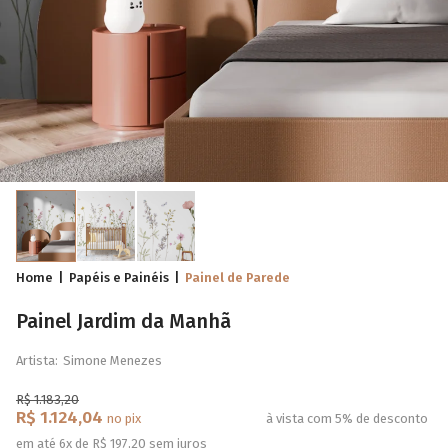
Home
Papéis e Painéis
Painel de Parede
Painel Jardim da Manhã
Artista:
Simone Menezes
R$ 1.183,20
R$ 1.124,04
no pix
à vista com 5% de desconto
em até 6x de R$ 197,20 sem juros