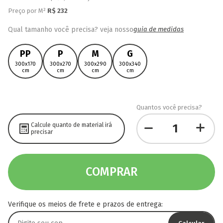
Preço por M²
R$
232
Qual tamanho você precisa? veja nosso
guia de medidas
PP
P
M
G
300x170
300x270
300x290
300x340
cm
cm
cm
cm
Quantos você precisa?
Calcule quanto de material irá
precisar
COMPRAR
Verifique os meios de frete e prazos de entrega: