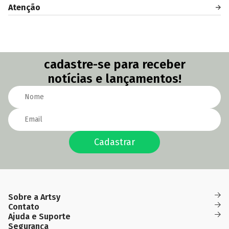
Atenção
cadastre-se para receber
notícias e lançamentos!
Cadastrar
Sobre a Artsy
Das
(82)
(82)
Quem Somos
Contato
Fidelidade
09h
99691-
99657-
contato@artsyobjeto.com.br
às
Ajuda e Suporte
0227
6611
18h
Como
Segurança
Política de
Garantia
Política de
Política de