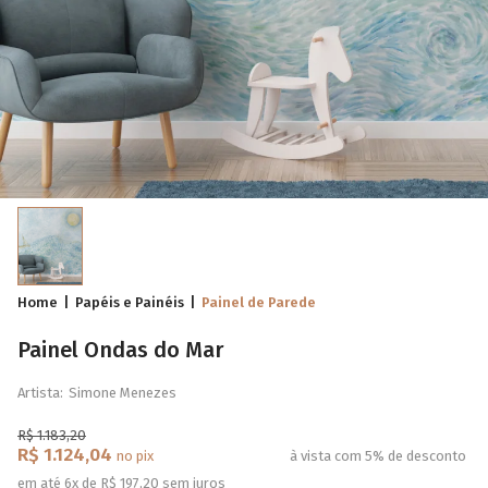
Home
Papéis e Painéis
Painel de Parede
Painel Ondas do Mar
Artista:
Simone Menezes
R$ 1.183,20
R$ 1.124,04
no pix
à vista com 5% de desconto
em até 6x de R$ 197,20 sem juros