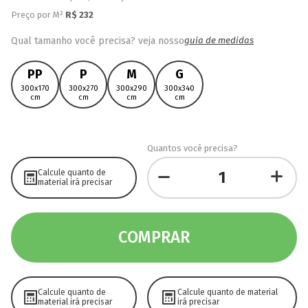
Preço por M²
R$
232
Qual tamanho você precisa? veja nosso
guia de medidas
PP
P
M
G
300x170
300x270
300x290
300x340
cm
cm
cm
cm
Quantos você precisa?
Calcule quanto de
material irá precisar
COMPRAR
Calcule quanto de
Calcule quanto de material
material irá precisar
irá precisar