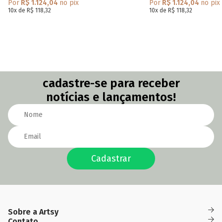
Por
R$ 1.124,04
no pix
Por
R$ 1.124,04
no pix
10x de R$ 118,32
10x de R$ 118,32
cadastre-se para receber
notícias e lançamentos!
Cadastrar
Sobre a Artsy
Das
(82)
(82)
Quem Somos
Contato
Fidelidade
09h