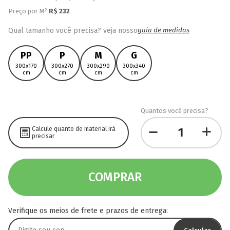
Preço por M²
R$
232
Qual tamanho você precisa? veja nosso
guia de medidas
PP
P
M
G
300x170
300x270
300x290
300x340
cm
cm
cm
cm
Quantos você precisa?
Calcule quanto de material irá
precisar
COMPRAR
Verifique os meios de frete e prazos de entrega: