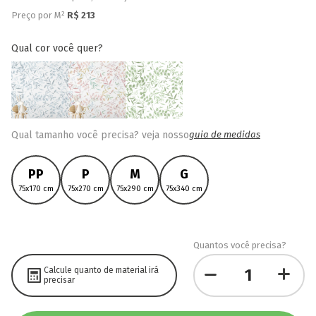
Preço por M²
R$
213
qual cor você quer?
Qual tamanho você precisa? veja nosso
guia de medidas
PP
P
M
G
75x170 cm
75x270 cm
75x290 cm
75x340 cm
Quantos você precisa?
Calcule quanto de material irá
precisar