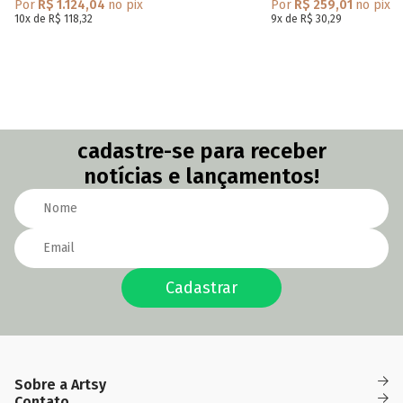
Por
R$ 1.124,04
no pix
Por
R$ 259,01
no pix
10x de R$ 118,32
9x de R$ 30,29
cadastre-se para receber
notícias e lançamentos!
Cadastrar
Sobre a Artsy
Das
(82)
(82)
Quem Somos
Contato
Fidelidade
09h