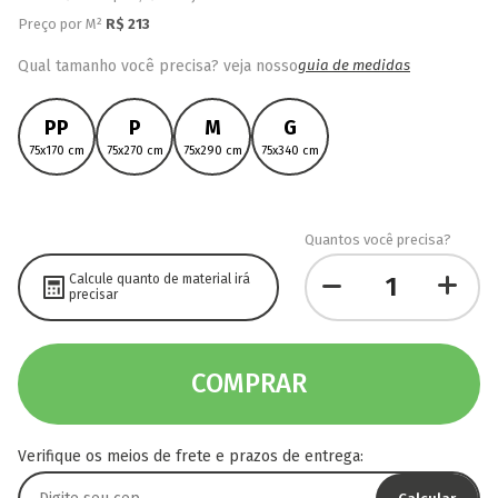
Preço por M²
R$
213
Qual tamanho você precisa? veja nosso
guia de medidas
PP
P
M
G
75x170 cm
75x270 cm
75x290 cm
75x340 cm
Quantos você precisa?
Calcule quanto de material irá
precisar
COMPRAR
Verifique os meios de frete e prazos de entrega: