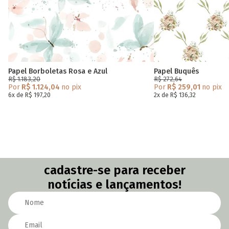
Papel Borboletas Rosa e Azul
Papel Buquês
R$ 1.183,20
R$ 272,64
Por
R$ 1.124,04
no pix
Por
R$ 259,01
no pix
6x de R$ 197,20
2x de R$ 136,32
cadastre-se para receber
notícias e lançamentos!