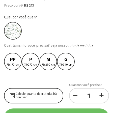
Preço por M²
R$
213
qual cor você quer?
Qual tamanho você precisa? veja nosso
guia de medidas
PP
P
M
G
75x170 cm
75x270 cm
75x290 cm
75x340 cm
Quantos você precisa?
Calcule quanto de material irá
precisar